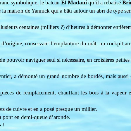
franc symbolique, le bateau
El Madani
qu’il a rebatisé
Bri
re la maison de Yannick qui a bâti autour un abri de type ser
sieurs centaines (milliers ?) d’heures à démonter entière
.
an d’origine, conservant l’emplanture du mât, un cockpit arr
 de pouvoir naviguer seul si nécessaire, en croisières petite
pentier, a démonté un grand nombre de bordés, mais aussi 
 pièces de remplacement, chauffant les bois à la vapeur 
vets de cuivre et en a posé presque un millier.
 du pont en demi-queue d’aronde.
 !